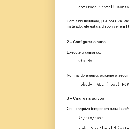
aptitude install munin
Com tudo instalado, já é possível ve
instalado, ele estará disponível em 
2 – Configurar o sudo
Execute o comando:
visudo
No final do arquivo, adicione a seguin
nobody  ALL=(root) NOP
3 – Criar os arquivos
Crie o arquivo temper em /usr/share/
#!/bin/bash

sudo /usr/local/bin/te