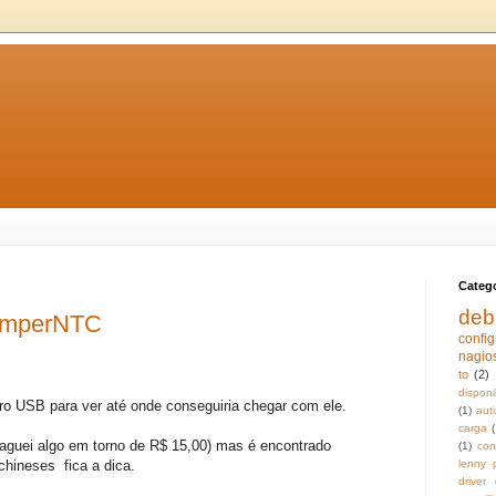
Categ
deb
emperNTC
confi
nagio
to
(2)
disponi
 USB para ver até onde conseguiria chegar com ele.
(1)
auti
carga
(
aguei algo em torno de R$ 15,00) mas é encontrado
(1)
con
lenny 
chineses fica a dica.
driver