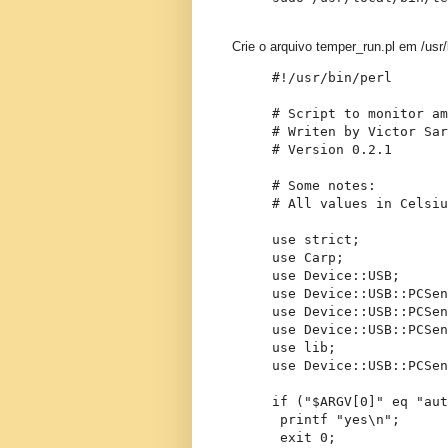
Crie o arquivo temper_run.pl em /usr
#!/usr/bin/perl

# Script to monitor am
# Writen by Victor Sar
# Version 0.2.1

# Some notes:

# All values in Celsiu
use strict;

use Carp;

use Device::USB;

use Device::USB::PCSen
use Device::USB::PCSen
use Device::USB::PCSen
use lib;

use Device::USB::PCSen
if ("$ARGV[0]" eq "aut
 printf "yes\n";

 exit 0;
