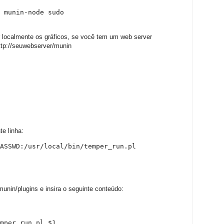
 munin-node sudo
r localmente os gráficos, se você tem um web server
http://seuwebserver/munin
te linha:
ASSWD:/usr/local/bin/temper_run.pl
munin/plugins e insira o seguinte conteúdo:
mper_run.pl $1