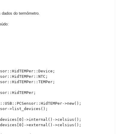
uns dados do termômetro.
eúdo:
sor::HidTEMPer::Device;

sor::HidTEMPer::NTC;

sor::HidTEMPer::TEMPer;

sor::HidTEMPer;

::USB::PCSensor::HidTEMPer->new();

sor->list_devices();

devices[0]->internal()->celsius();

devices[0]->external()->celsius();
