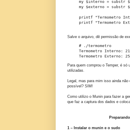
my $interno = substr $
my $externo = substr $
printf "Termometro Int
printf "Termometro Ext
Salve o arquivo, dê permissão de ex
# ./termometro

Termometro Interno: 21
Termometro Externo: 25
Para quem comprou o Temper, é só uti
utilizadas.
Legal, mas para mim isso ainda não é 
possível? SIM!
Como utilizo o Munin para fazer a ge
que faz a captura dos dados e coloca
Preparando 
1 – Instalar o munin e o sudo