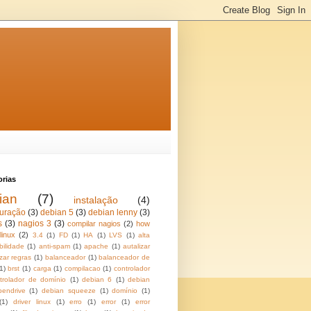
orias
ian
(7)
instalação
(4)
guração
(3)
debian 5
(3)
debian lenny
(3)
s
(3)
nagios 3
(3)
compilar nagios
(2)
how
linux
(2)
3.4
(1)
FD
(1)
HA
(1)
LVS
(1)
alta
bilidade
(1)
anti-spam
(1)
apache
(1)
autalizar
zar regras
(1)
balanceador
(1)
balanceador de
1)
brst
(1)
carga
(1)
compilacao
(1)
controlador
trolador de domínio
(1)
debian 6
(1)
debian
pendrive
(1)
debian squeeze
(1)
domínio
(1)
(1)
driver linux
(1)
erro
(1)
error
(1)
error