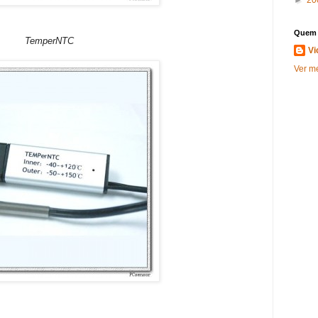
Quem 
TemperNTC
Vi
Ver me