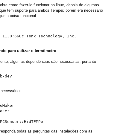
sobre como fazer-lo funcionar no linux, depois de algumas
 que tem suporte para ambos Temper, porém era necessário
guma coisa funcional.
 1130:660c Tenx Technology, Inc.
ndo para utilizar o termômetro
mente, algumas dependências são necessárias, portanto
b-dev
 necessários
eMaker

aker

PCSensor::HidTEMPer
 responda todas as perguntas das instalações com as