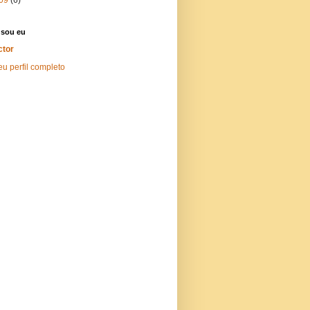
sou eu
ctor
u perfil completo