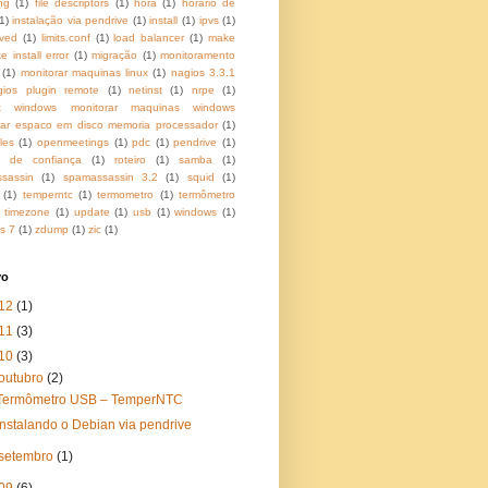
ng
(1)
file descriptors
(1)
hora
(1)
horario de
1)
instalação via pendrive
(1)
install
(1)
ipvs
(1)
ived
(1)
limits.conf
(1)
load balancer
(1)
make
e install error
(1)
migração
(1)
monitoramento
(1)
monitorar maquinas linux
(1)
nagios 3.3.1
gios plugin remote
(1)
netinst
(1)
nrpe
(1)
ent windows monitorar maquinas windows
rar espaco em disco memoria processador
(1)
les
(1)
openmeetings
(1)
pdc
(1)
pendrive
(1)
o de confiança
(1)
roteiro
(1)
samba
(1)
sassin
(1)
spamassassin 3.2
(1)
squid
(1)
(1)
temperntc
(1)
termometro
(1)
termômetro
timezone
(1)
update
(1)
usb
(1)
windows
(1)
s 7
(1)
zdump
(1)
zic
(1)
vo
12
(1)
11
(3)
10
(3)
outubro
(2)
Termômetro USB – TemperNTC
Instalando o Debian via pendrive
setembro
(1)
09
(6)