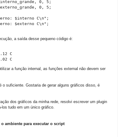
interno_grande, 0, 5;

externo_grande, 0, 5;

erno: $interno C\n";

erno: $externo C\n";
ecução, a saída desse pequeno código é:
.12 C

.02 C
lizar a função internal, as funções external não devem ser
o suficiente. Gostaria de gerar alguns gráficos disso, é
ração dos gráficos da minha rede, resolvi escrever um plugin
-los tudo em um único gráfico.
o ambiente para executar o script