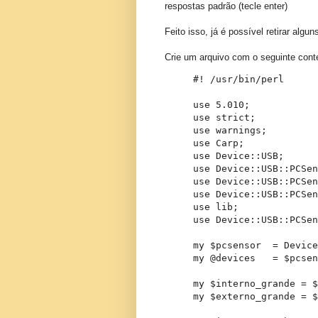
respostas padrão (tecle enter)
Feito isso, já é possível retirar alg
Crie um arquivo com o seguinte cont
#! /usr/bin/perl

use 5.010;

use strict;

use warnings;

use Carp;

use Device::USB;

use Device::USB::PCSen
use Device::USB::PCSen
use Device::USB::PCSen
use lib;

use Device::USB::PCSen
my $pcsensor  = Device
my @devices   = $pcsen
my $interno_grande = $
my $externo_grande = $