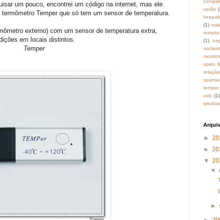
compili
sar um pouco, encontrei um código na internet, mas ele
verão
(
 o termômetro Temper que só tem um sensor de temperatura.
keepal
(1)
mak
mômetro externo) com um sensor de temperatura extra,
remoto
ções em locais distintos.
(1)
na
Temper
nscli
monito
open fi
relaçã
spamas
temper
usb
(1)
window
Arqui
►
20
►
20
▼
20
▼
►
►
20