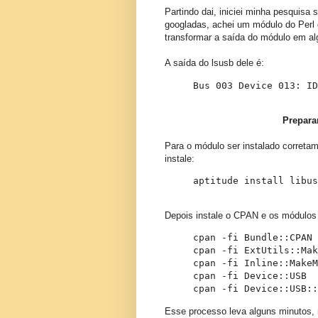
Partindo dai, iniciei minha pesquisa 
googladas, achei um módulo do Perl
transformar a saída do módulo em al
A saída do lsusb dele é:
Bus 003 Device 013: ID
Prepara
Para o módulo ser instalado correta
instale:
aptitude install libus
Depois instale o CPAN e os módulos
cpan -fi Bundle::CPAN

cpan -fi ExtUtils::Mak
cpan -fi Inline::MakeM
cpan -fi Device::USB

cpan -fi Device::USB::
Esse processo leva alguns minutos,