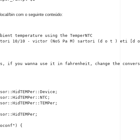
/local/bin com o seguinte conteúdo:
bient temperature using the TemperNTC

tori 10/10 - victor (NoS Pa M) sartori (d o t ) eti [d o
s, if you wanna use it in fahrenheit, change the convers
sor::HidTEMPer::Device;

sor::HidTEMPer::NTC;

sor::HidTEMPer::TEMPer;

sor::HidTEMPer;

oconf") {
